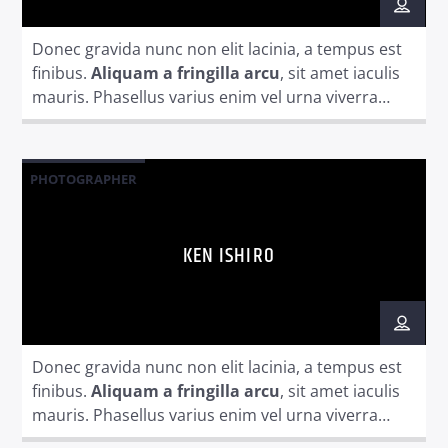
Donec gravida nunc non elit lacinia, a tempus est
finibus.
Aliquam a fringilla arcu
, sit amet iaculis
mauris. Phasellus varius enim vel urna viverra
fringilla. Interdum et malesuada fames ac.
Radio dance
PHOTOGRAPHER
KEN ISHIRO
Donec gravida nunc non elit lacinia, a tempus est
finibus.
Aliquam a fringilla arcu
, sit amet iaculis
mauris. Phasellus varius enim vel urna viverra
fringilla. Interdum et malesuada fames ac.