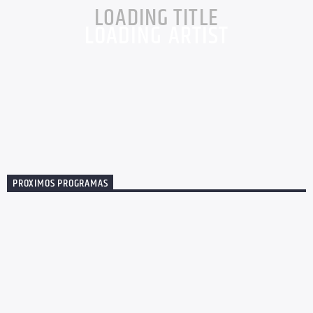
LOADING TITLE
LOADING ARTIST
Radio dance
PROXIMOS PROGRAMAS
HOUSE
TECHNO
TRANCE
JUEVES 03:00