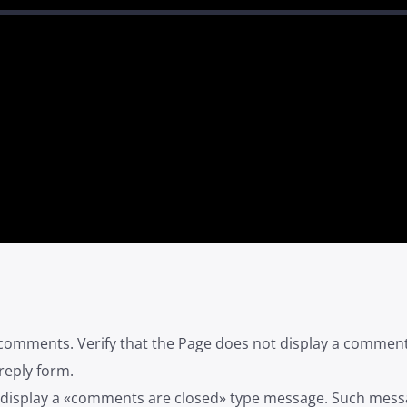
w comments. Verify that the Page does not display a comment 
reply form.
ot display a «comments are closed» type message. Such mess