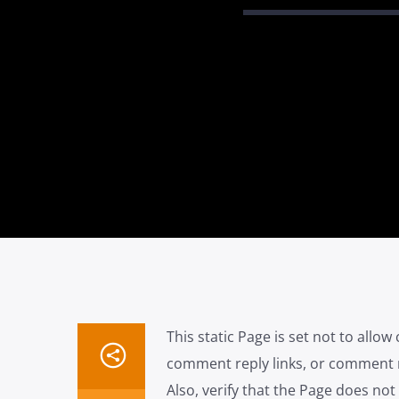
This static Page is set not to allo
comment reply links, or comment 
Also, verify that the Page does n