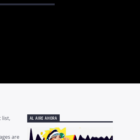
AL AIRE AHORA
list,
ages are