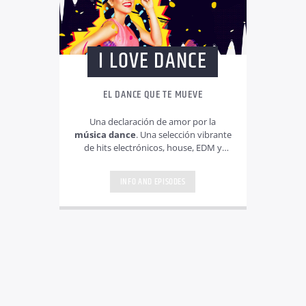
I LOVE DANCE
EL DANCE QUE TE MUEVE
Una declaración de amor por la
música dance
. Una selección vibrante
de hits electrónicos, house, EDM y
clásicos infalibles. Pura energía para los
que sienten el ritmo dance en el
INFO AND EPISODES
corazón.