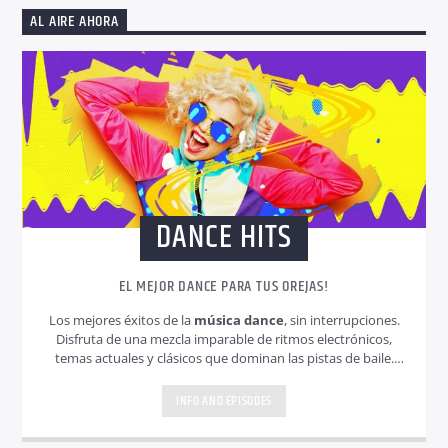
AL AIRE AHORA
DANCE HITS
EL MEJOR DANCE PARA TUS OREJAS!
Los mejores éxitos de la
música dance
, sin interrupciones.
Disfruta de una mezcla imparable de ritmos electrónicos,
temas actuales y clásicos que dominan las pistas de baile.
Música dance 24/7 para mover tu día a día y cargarte de
energía!
INFO AND EPISODES