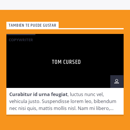
TAMBIÉN TE PUEDE GUSTAR
COPYWRITER
TOM CURSED
Curabitur id urna feugiat
, luctus nunc vel,
vehicula justo. Suspendisse lorem leo, bibendum
nec nisi quis, mattis mollis nisl. Nam mi libero,
vehicula eget aliquet ac, vehicula nec ante. Donec.