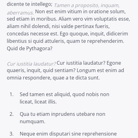
dicente te intellego;
Tamen a proposito, inquam,
Non est enim vitium in oratione solum,
aberramus.
sed etiam in moribus. Aliam vero vim voluptatis esse,
aliam nihil dolendi, nisi valde pertinax fueris,
concedas necesse est. Ego quoque, inquit, didicerim
libentius si quid attuleris, quam te reprehenderim.
Quid de Pythagora?
Cur iustitia laudatur? Egone
Cur iustitia laudatur?
quaeris, inquit, quid sentiam? Longum est enim ad
omnia respondere, quae a te dicta sunt.
Sed tamen est aliquid, quod nobis non
liceat, liceat illis.
Qua tu etiam inprudens utebare non
numquam.
Neque enim disputari sine reprehensione