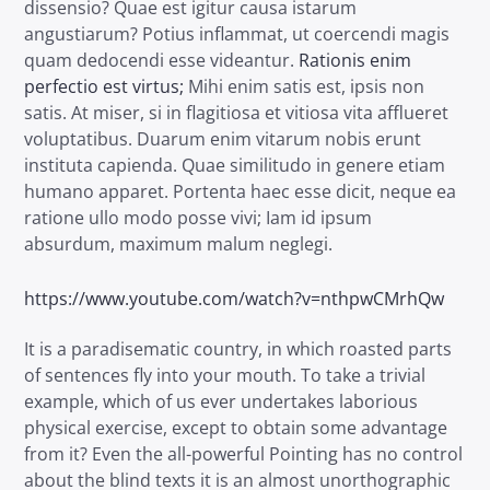
dissensio? Quae est igitur causa istarum
angustiarum? Potius inflammat, ut coercendi magis
quam dedocendi esse videantur.
Rationis enim
perfectio est virtus;
Mihi enim satis est, ipsis non
satis. At miser, si in flagitiosa et vitiosa vita afflueret
voluptatibus. Duarum enim vitarum nobis erunt
instituta capienda. Quae similitudo in genere etiam
humano apparet. Portenta haec esse dicit, neque ea
ratione ullo modo posse vivi; Iam id ipsum
absurdum, maximum malum neglegi.
https://www.youtube.com/watch?v=nthpwCMrhQw
It is a paradisematic country, in which roasted parts
of sentences fly into your mouth. To take a trivial
example, which of us ever undertakes laborious
physical exercise, except to obtain some advantage
from it? Even the all-powerful Pointing has no control
about the blind texts it is an almost unorthographic